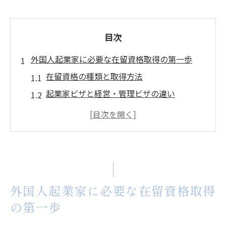
目次
外国人起業家に必要な在留資格取得の第一歩
在留資格の種類と取得方法
起業家ビザと経営・管理ビザの違い
必要書類の準備と手続きの流れ
在留資格取得におけるよくある疑問
外国人起業家への政府支援制度
在留資格取得後の次のステップ
経営コンサルタントが教える日本での資金調達
外国人起業家に必要な在留資格取得
の秘訣
の第一歩
日本の金融機関との関係構築方法