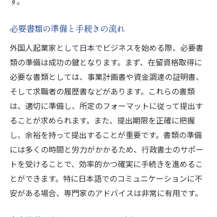
す。
ビジネスアイデアの具体化と市場調査
コンサルタントとの効果的なコミュニケー
必要書類の準備と手続きの流れ
ション
外国人起業家として日本でビジネスを始める際、必要書
専門家によるビジネスプランの改善ポイン
類の準備は成功の鍵となります。まず、在留資格取得に
ト
必要な書類としては、事業計画書や資金調達の証明書、
起業家ネットワークを活用したビジネス展
そして求職者の履歴書などがあります。これらの書類
開
は、適切に準備し、所定のフォーマットに従って提出す
外国人起業家向け在留資格取得と資金調達のス
ることが求められます。また、提出期限を正確に把握
テップ
し、余裕を持って提出することが重要です。書類の準備
在留資格取得のプロセスを理解する
には多くの時間と労力がかかるため、行政書士のサポー
資金調達のための基本的な準備
トを受けることで、効率的かつ確実に手続きを進めるこ
起業に必要な資金の算出方法
とができます。特に日本語でのコミュニケーションに不
安がある場合、専門家のアドバイスは非常に有用です。
日本国内の資金調達先の選定
ステップごとの成功ポイント