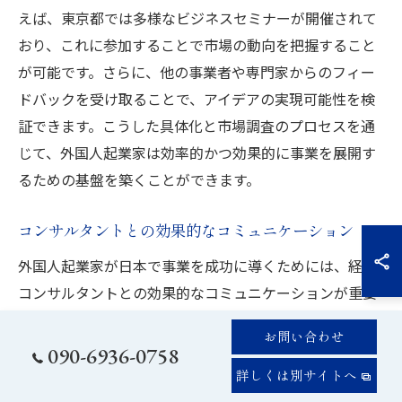
えば、東京都では多様なビジネスセミナーが開催されて
おり、これに参加することで市場の動向を把握すること
が可能です。さらに、他の事業者や専門家からのフィー
ドバックを受け取ることで、アイデアの実現可能性を検
証できます。こうした具体化と市場調査のプロセスを通
じて、外国人起業家は効率的かつ効果的に事業を展開す
るための基盤を築くことができます。
コンサルタントとの効果的なコミュニケーション
外国人起業家が日本で事業を成功に導くためには、経営
コンサルタントとの効果的なコミュニケーションが重要
です。言葉の壁を克服するために、通訳を介したやり取
お問い合わせ
りや日本語力の向上を図ることが推奨されます。さら
090-6936-0758
に、事前に自分のビジネスのビジョンや具体的な目標を
詳しくは別サイトへ
明確にし、それをコンサルタントと共有することで、よ