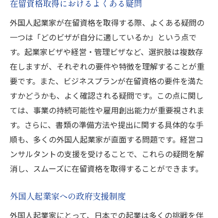
在留資格取得におけるよくある疑問
コンサルタントの活用で効率的に日本で起業を
外国人起業家が在留資格を取得する際、よくある疑問の
実現する
一つは「どのビザが自分に適しているか」という点で
コンサルタントとの効果的なパートナーシ
す。起業家ビザや経営・管理ビザなど、選択肢は複数存
ップ
在しますが、それぞれの要件や特徴を理解することが重
実績あるコンサルタントの見分け方
要です。また、ビジネスプランが在留資格の要件を満た
コンサルティング契約の基本事項
すかどうかも、よく確認される疑問です。この点に関し
経営課題の解決に向けたアプローチ
ては、事業の持続可能性や雇用創出能力が重要視されま
コンサルタントを通じたネットワーク拡大
す。さらに、書類の準備方法や提出に関する具体的な手
の利点
順も、多くの外国人起業家が直面する問題です。経営コ
事業発展に繋がるコンサルタントの活用例
ンサルタントの支援を受けることで、これらの疑問を解
消し、スムーズに在留資格を取得することができます。
外国人起業家が知っておきたい日本の資金繰り
のコツ
外国人起業家への政府支援制度
日本特有の資金調達方法とその活用
外国人起業家にとって、日本での起業は多くの挑戦を伴
資金繰り改善のためのキャッシュフロー管