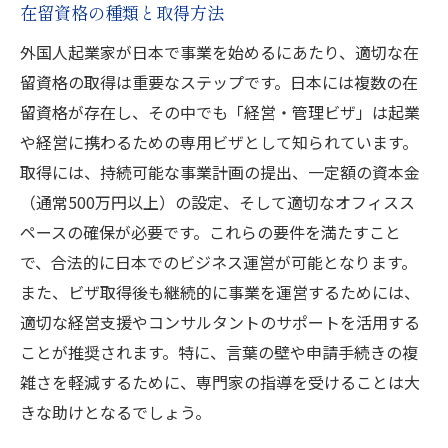
資金調達に成功するための事業計画書作成
在留資格の種類と取得方法
術
外国人起業家が日本で事業を始めるにあたり、適切な在
スタートアップに最適な資金調達方法
留資格の取得は重要なステップです。日本には複数の在
外国人起業家が知っておきたい融資制度
留資格が存在し、その中でも「経営・管理ビザ」は起業
経営コンサルタントによる資金調達サポー
や経営に携わるための専用ビザとして知られています。
トのメリット
取得には、持続可能な事業計画の提出、一定額の資本金
資金調達成功のための実践事例
（通常500万円以上）の設定、そして適切なオフィスス
ペースの確保が必要です。これらの要件を満たすこと
言葉の壁を超えて資金繰りを成功させる方法
で、合法的に日本でのビジネス運営が可能となります。
二ヶ国語対応の相談窓口の活用法
また、ビザ取得後も継続的に事業を運営するためには、
日本語の基本表現とビジネス用語の習得
適切な経営支援やコンサルタントのサポートを活用する
通訳や翻訳サービスの有効活用
ことが推奨されます。特に、言葉の壁や申請手続きの複
異文化理解とビジネス交渉のポイント
雑さを軽減するために、専門家の指導を受けることは大
言葉の壁を乗り越えるためのツールとリソ
きな助けとなるでしょう。
ース