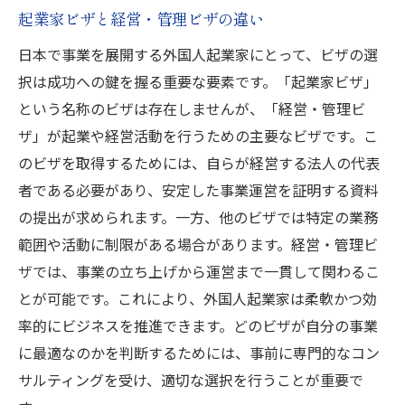
多文化チームによるビジネスの推進法
起業家ビザと経営・管理ビザの違い
外国人起業家が直面する日本でのビジネス課題
日本で事業を展開する外国人起業家にとって、ビザの選
とは
択は成功への鍵を握る重要な要素です。「起業家ビザ」
文化と習慣の違いによるビジネスへの影響
という名称のビザは存在しませんが、「経営・管理ビ
ザ」が起業や経営活動を行うための主要なビザです。こ
日本市場への理解と適応方法
のビザを取得するためには、自らが経営する法人の代表
行政手続きにおける注意点
者である必要があり、安定した事業運営を証明する資料
日本でのマーケティング戦略の立て方
の提出が求められます。一方、他のビザでは特定の業務
競争激しい市場での差別化戦略
範囲や活動に制限がある場合があります。経営・管理ビ
外国人起業家が成功するための心構え
ザでは、事業の立ち上げから運営まで一貫して関わるこ
経営コンサルタントが支援する日本でのスター
とが可能です。これにより、外国人起業家は柔軟かつ効
トアップ成功術
率的にビジネスを推進できます。どのビザが自分の事業
コンサルタントの選び方と契約方法
に最適なのかを判断するためには、事前に専門的なコン
サルティングを受け、適切な選択を行うことが重要で
成功事例から学ぶスタートアップ戦略