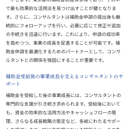
コンサルタントの支援による事業スケール
で最も効果的な活用法を見つけ出すことが鍵となりま
の加速
す。さらに、コンサルタントは補助金申請の提出後も継
補助金活用で競争力を高めるためのコンサ
続的にフォローアップを行い、必要に応じて修正や追加
ルタントの役割
の手続きを迅速に行います。これにより、申請の成功率
東京都の事業環境に適応した補助金戦略
を高めつつ、事業の成長を促進することが可能です。補
長期的なビジネス成長に向けた補助金プラ
助金申請を最適化するためのパートナーとして、コンサ
ンニング
ルタントとの関係を強固にすることが重要です。
補助金申請の成功体験を事業成長に生かす
方法
補助金受給後の事業成長を支えるコンサルタントのサ
ポート
コンサルタントと共に築く持続可能なビジ
ネスモデル
補助金を受給した後の事業成長には、コンサルタントの
東京都のコンサルタントと共に補助金申請を成
専門的な支援が引き続き求められます。受給後において
功させる方法
も、資金の効率的な活用方法やキャッシュフローの管
理、さらなる成長戦略の策定など、多岐にわたるサポー
コンサルタントとのパートナーシップを強