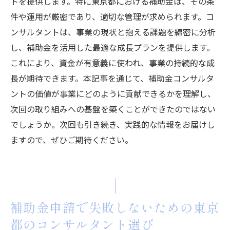
トを提供します。特に東京都における補助金は、その条
化する方法
件や運用が厳密であり、適切な管理が求められます。コ
補助金申請の計画段階からコンサルタント
ンサルタントは、事業の現状と抱える課題を綿密に分析
を巻き込む
し、補助金を活用した最適な成長プランを提供します。
東京都の補助金申請を効果的に進めるため
これにより、資金が有意義に使われ、事業の持続的な成
の戦略
長が期待できます。本記事を通じて、補助金コンサルタ
コンサルタントのフィードバックを活用し
ントの価値が事業にどのように貢献できるかを理解し、
た申請の改善
次回の取り組みへの基盤を築くことができたのではない
補助金申請におけるコンサルタントの役割
でしょうか。次回も引き続き、実践的な情報をお届けし
分担
ますので、ぜひご期待ください。
共通の目標に向かって協力することで成果
を上げる
補助金申請の成功率を上げる東京都のコンサル
タント選定のポイント
補助金申請で失敗しないための東京
東京都の補助金制度を熟知したコンサルタ
都のコンサルタント選び