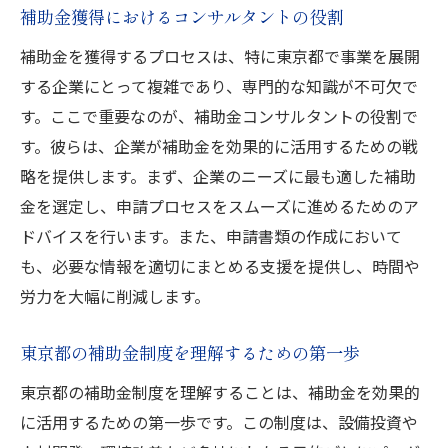
補助金獲得におけるコンサルタントの役割
補助金申請で失敗しないための東京都のコンサ
補助金を獲得するプロセスは、特に東京都で事業を展開
ルタント選び
する企業にとって複雑であり、専門的な知識が不可欠で
信頼できるコンサルタントの見極め方
す。ここで重要なのが、補助金コンサルタントの役割で
東京都特有の補助金申請プロセスを熟知す
す。彼らは、企業が補助金を効果的に活用するための戦
る専門家
略を提供します。まず、企業のニーズに最も適した補助
コンサルタントとの契約前に確認すべきポ
金を選定し、申請プロセスをスムーズに進めるためのア
イント
ドバイスを行います。また、申請書類の作成において
失敗しないためのコンサルタント選びの注
も、必要な情報を適切にまとめる支援を提供し、時間や
意点
労力を大幅に削減します。
東京都の実績に基づくコンサルタントの選
定方法
東京都の補助金制度を理解するための第一歩
効果的なコミュニケーションで補助金申請
東京都の補助金制度を理解することは、補助金を効果的
を成功に導く
に活用するための第一歩です。この制度は、設備投資や