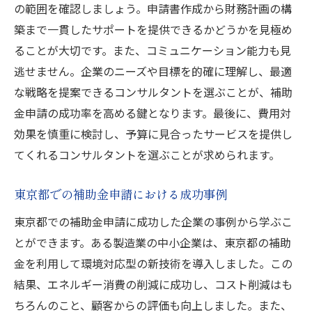
補助金コンサルタントが事業成長をもたら
の範囲を確認しましょう。申請書作成から財務計画の構
す理由
築まで一貫したサポートを提供できるかどうかを見極め
東京都の補助金を活用した資金管理のポイ
ることが大切です。また、コミュニケーション能力も見
ント
逃せません。企業のニーズや目標を的確に理解し、最適
な戦略を提案できるコンサルタントを選ぶことが、補助
コンサルタントの助言で事業のキャッシュ
金申請の成功率を高める鍵となります。最後に、費用対
フローを改善
効果を慎重に検討し、予算に見合ったサービスを提供し
補助金受給後の事業展開を支援するコンサ
てくれるコンサルタントを選ぶことが求められます。
ルタントの役割
東京都での成長戦略に合わせた補助金活用
東京都での補助金申請における成功事例
法
東京都での補助金申請に成功した企業の事例から学ぶこ
コンサルタントと共に次のステージへ進む
とができます。ある製造業の中小企業は、東京都の補助
ためのステップ
金を利用して環境対応型の新技術を導入しました。この
東京都での補助金申請を成功させるためのコン
結果、エネルギー消費の削減に成功し、コスト削減はも
サルタントの選び方
ちろんのこと、顧客からの評価も向上しました。また、