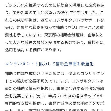
補助金申請に必要なコンサルタントのスキ
デジタル化を推進するために補助金を活用した企業もあ
ルセット
り、業務効率の向上と競争力の強化に寄与しました。こ
東京都の補助金制度に精通したコンサルタ
れらの成功事例は、適切なコンサルタントのサポートを
ントの重要性
受け、効果的な戦略を持って補助金を活用することの重
成功する補助金申請のためのコンサルタン
要性を示しています。東京都の補助金制度は、企業にと
トの選定基準
って大きな成長の機会を提供するものであり、積極的に
コンサルタントのネットワークを活用する
活用を検討する価値があります。
メリット
コンサルタントと協力して補助金申請を最適化
補助金申請プロセスの効率化をサポートす
るコンサルタント
補助金申請を成功させるためには、適切なコンサルタン
結果にコミットするコンサルタントの選び
トとの協力が必要不可欠です。まず、コンサルタントは
方
最新の補助金情報を把握し、事業に合致する最適な補助
金を提案します。次に、申請プロセスの各ステップでの
補助金コンサルタントが東京都でのビジネス成
専門的な支援を提供し、書類作成や必要な手続きをサポ
長を後押しする理由
ートします。東京都の補助金制度は多様であり、その中