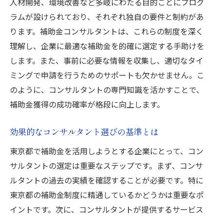
東京都で補助金を得るための最適なコンサルタ
人材開発、環境改善など多岐にわたる目的ごとにプログ
ントの見極め方
ラムが設けられており、それぞれ独自の要件と制約があ
ります。補助金コンサルタントは、これらの制度を深く
経験豊富なコンサルタントの特徴
理解し、企業に最適な補助金を的確に選定する手助けを
補助金申請における成功実績の重要性
します。また、事前に必要な情報を収集し、適切なタイ
コンサルタントの専門分野と東京都の補助
ミングで申請を行うためのサポートも欠かせません。こ
金制度
のように、コンサルタントの専門知識を活かすことで、
補助金申請を通じて得られるコンサルタン
補助金獲得の成功確率が格段に向上します。
トの価値
補助金申請プロセスにおけるコンサルタン
効果的なコンサルタント選びの基準とは
トのサポート内容
東京都で補助金を活用しようとする企業にとって、コン
東京都の補助金を活用するためのコンサル
サルタントの選定は重要なステップです。まず、コンサ
タントとの協力関係
ルタントの過去の実績を確認することが必要です。特に
補助金コンサルタントを活用して東京都での事
東京都の補助金制度に精通しているかどうかは重要なポ
業を成長させる
イントです。次に、コンサルタントが提供するサービス