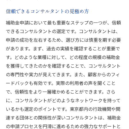
ントの利点
成功率を向上させるコンサルタント選びの
信頼できるコンサルタントの見極め方
コツ
補助金申請において最も重要なステップの一つが、信頼
コンサルタントの専門知識が補助金申請に
できるコンサルタントの選定です。コンサルタントは、
与える影響
申請の成功を左右するため、選び方には慎重を期す必要
過去の実績から見る信頼できるコンサルタ
があります。まず、過去の実績を確認することが重要で
ントの選び方
す。どのような業種に対して、どの程度の規模の補助金
を獲得してきたのかを確認することで、コンサルタント
補助金申請の成功に導くコンサルタントの
の専門性や実力が見えてきます。また、顧客からのフィ
特徴
ードバックも有効です。実際の利用者の声を聞くこと
補助金活用を最大化するためのコンサルタ
で、信頼性をより一層確かめることができます。さら
ント選定方法
に、コンサルタントがどのようなネットワークを持って
いるかも選定のポイントです。東京都内の行政機関や関
連する団体との関係性が深いコンサルタントは、補助金
の申請プロセスを円滑に進めるための強力なサポートと